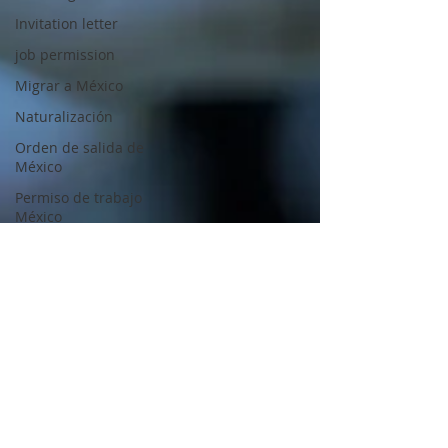
Invitation letter
job permission
Migrar a México
Naturalización
Orden de salida de
México
Permiso de trabajo
México
Recurso de revisión
Refugio en México
Regularización
migratoria en México
Renovación de FM1,
FM2 Y FM3
Residencia
Permanente