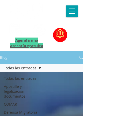
Agenda una
asesoría gratuita
Blog
Todas las entradas
Todas las entradas
Apostille y
legalizacion
documentos
COMAR
Defensa Migratoria