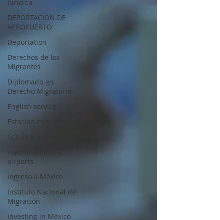
Jurídica
DEPORTACION DE
AEROPUERTO
Deportation
Derechos de los
Migrantes
Diplomado en
Derecho Migratorio
English service
Estacion migratoria
GOLDEN VISAS
inadmissibility at
airports
Ingreso a México
Instituto Nacional de
Migración
Investing in México