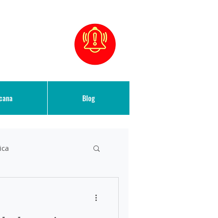
icana
Blog
ica