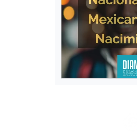
Diplomado en Derecho Migrator
inadmissibility at airports
I
Invitation letter
job permiss
Permiso de trabajo México
Renovación de FM1, FM2 Y FM3
Residencia Temporal de Estudian