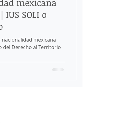
idad mexicana
SAS
| IUS SOLI o
o
ng in México
e nacionalidad mexicana
 del Derecho al Territorio
da de México
migratoria en México
Visa de Estudiante