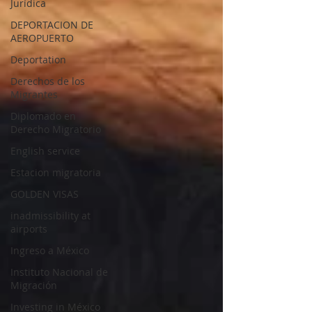
Jurídica
DEPORTACION DE
AEROPUERTO
Deportation
Derechos de los
Migrantes
Diplomado en
Derecho Migratorio
English service
Estacion migratoria
GOLDEN VISAS
inadmissibility at
airports
Ingreso a México
Instituto Nacional de
Migración
Investing in México