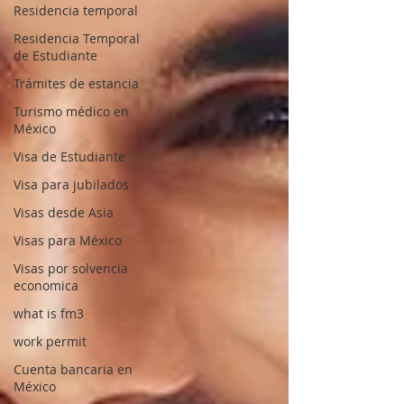
Residencia temporal
Residencia Temporal
de Estudiante
Trámites de estancia
Turismo médico en
México
Visa de Estudiante
Visa para jubilados
Visas desde Asia
Visas para México
Visas por solvencia
economica
what is fm3
work permit
Cuenta bancaria en
México