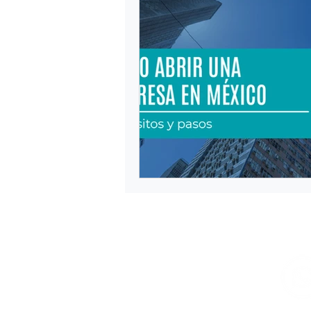
Diplomado en Derecho Migrator
inadmissibility at airports
I
Invitation letter
job permiss
Permiso de trabajo México
Renovación de FM1, FM2 Y FM3
Residencia Temporal de Estudian