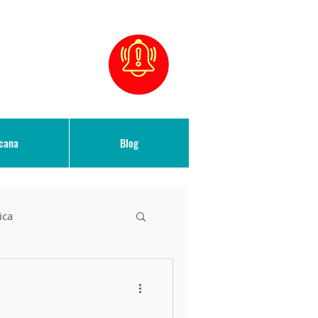
icana
Blog
ica