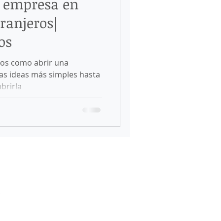
 empresa en
SAS
ranjeros|
os
ng in México
amos como abrir una
as ideas más simples hasta
abrirla
da de México
migratoria en México
Visa de Estudiante