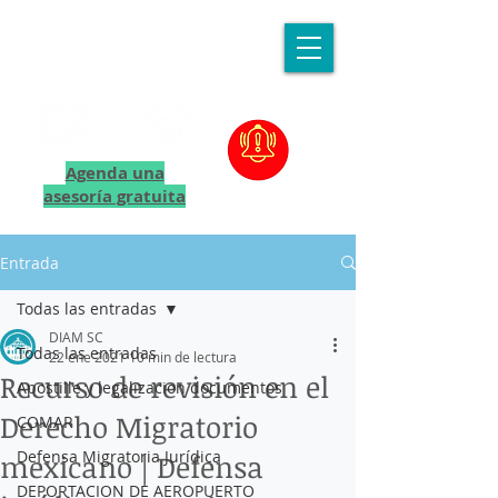
Agenda una
asesoría gratuita
Entrada
Todas las entradas
DIAM SC
Todas las entradas
22 ene 2021
10 min de lectura
Recurso de revisión en el
Apostille y legalizacion documentos
Derecho Migratorio
COMAR
Defensa Migratoria Jurídica
mexicano | Defensa
DEPORTACION DE AEROPUERTO