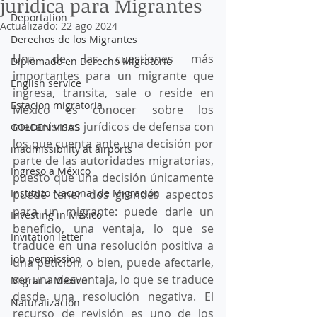
jurídica para Migrantes
Deportation
Actualizado:
22 ago 2024
Derechos de los Migrantes
Una de las cuestiones más 
Diplomado en Derecho Migratorio
importantes para un migrante que 
English service
ingresa, transita, sale o reside en 
Estacion migratoria
México es conocer sobre los 
mecanismos jurídicos de defensa con 
GOLDEN VISAS
los que cuenta ante una decisión por 
inadmissibility at airports
parte de las autoridades migratorias, 
Ingreso a México
puesto que una decisión únicamente 
Instituto Nacional de Migración
puede tener dos grandes aspectos 
para un migrante: puede darle un 
Investing in México
beneficio, una ventaja, lo que se 
Invitation letter
traduce en una resolución positiva a 
job permission
una petición, o bien, puede afectarle, 
ser una desventaja, lo que se traduce 
Migrar a México
desde una resolución negativa. El 
Naturalización
recurso de revisión es uno de los 