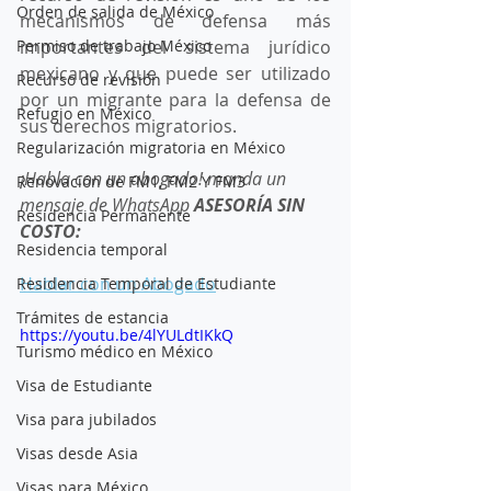
Orden de salida de México
mecanismos de defensa más 
Permiso de trabajo México
importantes del sistema jurídico 
mexicano y que puede ser utilizado 
Recurso de revisión
por un migrante para la defensa de 
Refugio en México
sus derechos migratorios.
Regularización migratoria en México
¡Habla con un abogado! manda un 
Renovación de FM1, FM2 Y FM3
mensaje de WhatsApp 
ASESORÍA SIN 
Residencia Permanente
COSTO:
Residencia temporal
Hablar con un Abogado
Residencia Temporal de Estudiante
Trámites de estancia
https://youtu.be/4lYULdtIKkQ
Turismo médico en México
Visa de Estudiante
Visa para jubilados
Visas desde Asia
Visas para México