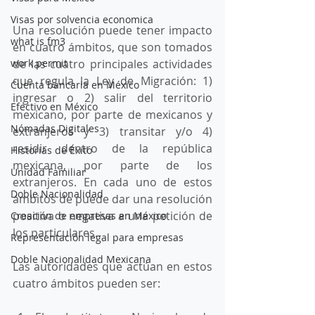
Visas por solvencia economica
Una resolución puede tener impacto 
what is fm3
en cuatro ámbitos, que son tomados 
de las cuatro principales actividades 
work permit
que regula la Ley de Migración: 1) 
Cuenta bancaria en México
ingresar o 2) salir del territorio 
Efectivo en México
mexicano, por parte de mexicanos y 
Nómadas Digitales
extranjeros y 3) transitar y/o 4) 
residir dentro de la república 
Historias de Éxito
mexicana, por parte de los 
Unidad Familiar
extranjeros. En cada uno de estos 
Doble Nacionalidad
ámbitos de puede dar una resolución 
positiva o negativa a una petición de 
Creación de empresas en México
los particulares. 
Representación legal para empresas
Doble Nacionalidad Mexicana
Las autoridades que actúan en estos 
cuatro ámbitos pueden ser: 