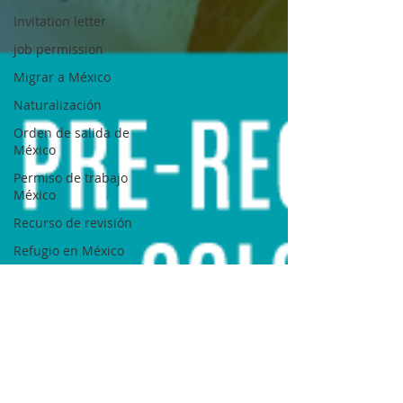
Invitation letter
job permission
Migrar a México
Naturalización
Orden de salida de
México
Permiso de trabajo
México
Recurso de revisión
Refugio en México
Regularización
migratoria en México
Renovación de FM1,
FM2 Y FM3
Residencia
Permanente