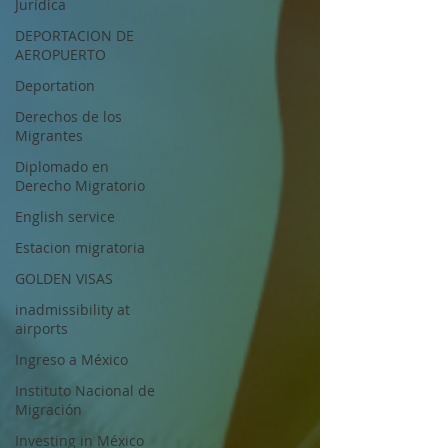
Jurídica
DEPORTACION DE
AEROPUERTO
Deportation
Derechos de los
Migrantes
Diplomado en
Derecho Migratorio
English service
Estacion migratoria
GOLDEN VISAS
inadmissibility at
airports
Ingreso a México
Instituto Nacional de
Migración
Investing in México