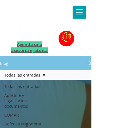
Agenda una
asesoría gratuita
Blog
Todas las entradas
Todas las entradas
Apostille y
legalizacion
documentos
COMAR
Defensa Migratoria