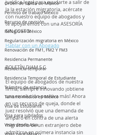
jurídica legal para ayudarte a salir de 
Orden de salida de México
la la estación migratoria, acércate 
Permiso de trabajo México
con nuestro equipo de abogados y 
Recurso de revisión
te apoyaremos con una ASESORÍA 
SIN COSTO:
Refugio en México
Regularización migratoria en México
Hablar con un Abogado
Renovación de FM1, FM2 Y FM3
Residencia Permanente
BOLETÍN DIAM S.C.  
Residencia temporal
Residencia Temporal de Estudiante
El equipo de abogados de nuestra 
Trámites de estancia
firma, siempre innovando ¡obtiene 
una resolución positiva más! Ahora 
Turismo médico en México
en un recurso de queja, donde el 
Visa de Estudiante
juez resolvió que una demanda de 
Visa para jubilados
amparo en contra de una alerta 
Visas desde Asia
migratoria de un extranjero debe 
admitirse en primera instancia sin 
Visas para México