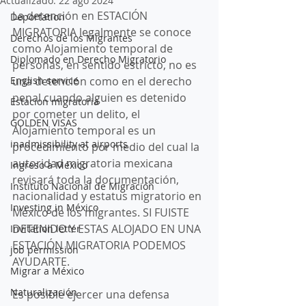
Actualizado:
22 ago 2024
La detención en ESTACIÓN 
Deportation
MIGRATORIA legalmente se conoce 
Derechos de los Migrantes
como Alojamiento temporal de 
Diplomado en Derecho Migratorio
personas, en sentido estricto, no es 
English service
una detención como en el derecho 
penal cuando alguien es detenido 
Estacion migratoria
por cometer un delito, el 
GOLDEN VISAS
Alojamiento temporal es un 
inadmissibility at airports
procedimiento por medio del cual la 
autoridad migratoria mexicana 
Ingreso a México
revisará toda la documentación, 
Instituto Nacional de Migración
nacionalidad y estatus migratorio en 
Investing in México
México de los migrantes. SI FUISTE 
DETENIDO Y ESTAS ALOJADO EN UNA 
Invitation letter
ESTACIÓN MIGRATORIA PODEMOS 
job permission
AYUDARTE. 
Migrar a México
Naturalización
Es posible ejercer una defensa 