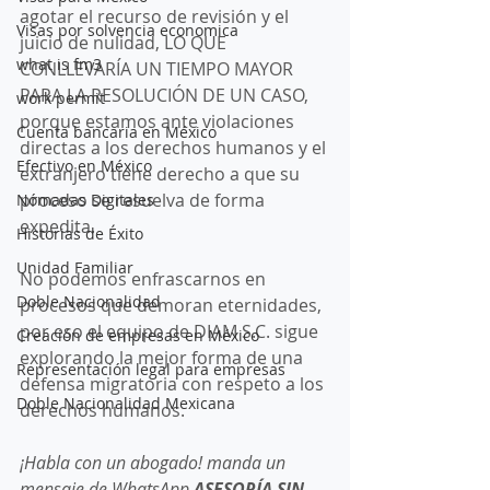
agotar el recurso de revisión y el 
Visas por solvencia economica
juicio de nulidad, LO QUE 
what is fm3
CONLLEVARÍA UN TIEMPO MAYOR 
PARA LA RESOLUCIÓN DE UN CASO, 
work permit
porque estamos ante violaciones 
Cuenta bancaria en México
directas a los derechos humanos y el 
Efectivo en México
extranjero tiene derecho a que su 
proceso se resuelva de forma 
Nómadas Digitales
expedita. 
Historias de Éxito
Unidad Familiar
No podemos enfrascarnos en 
Doble Nacionalidad
procesos que demoran eternidades, 
por eso el equipo de DIAM S.C. sigue 
Creación de empresas en México
explorando la mejor forma de una 
Representación legal para empresas
defensa migratoria con respeto a los 
Doble Nacionalidad Mexicana
derechos humanos.  
¡Habla con un abogado! manda un 
mensaje de WhatsApp 
ASESORÍA SIN 