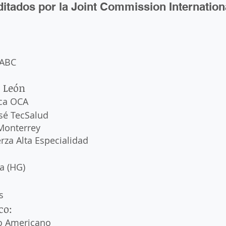
ditados por la Joint Commission Internation
 ABC
 León
ica OCA
osé TecSalud
Monterrey
rza Alta Especialidad
a (HG)
s
co: 
o Americano