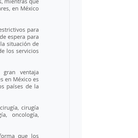
, mientras que 
res, en México 
trictivos para 
de espera para 
a situación de 
e los servicios 
 gran ventaja 
s en México es 
s países de la 
rugía, cirugía 
ía, oncología, 
forma que los 