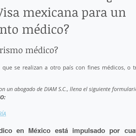
Visa mexicana para un
ratoria
GOLDEN VISAS
inadmissibility at airports
I
ento médico?
Investing in México
Invitation letter
job permission
urismo médico? 
ida de México
Permiso de trabajo México
Recurso de rev
 que se realizan a otro país con fines médicos, o t
ación migratoria en México
Renovación de FM1, FM2 Y FM3
on un abogado de DIAM S.C., llena el siguiente formular
O:
idencia temporal
Residencia Temporal de Estudiante
Tr
RÍA
isa de Estudiante
ico en México está impulsado por cuatr