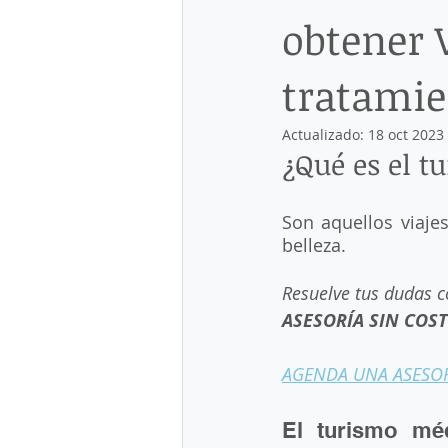
obtener 
English service
Estacion mig
tratami
Instituto Nacional de Migración
Actualizado:
18 oct 2023
¿Qué es el t
Naturalización
Orden de sal
Son aquellos viajes
belleza. 
Refugio en México
Regulariz
Resuelve tus dudas c
ASESORÍA SIN COST
Residencia Permanente
Res
AGENDA UNA ASESO
Turismo médico en México
V
El turismo méd