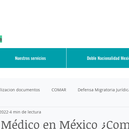
a
Nuestros servicios
Doble Nacionalidad Mex
galizacion documentos
COMAR
Defensa Migratoria Jurídic
2022
4 min de lectura
Deportation
Derechos de los Migrantes
Diplomado e
 Médico en México ¿Co