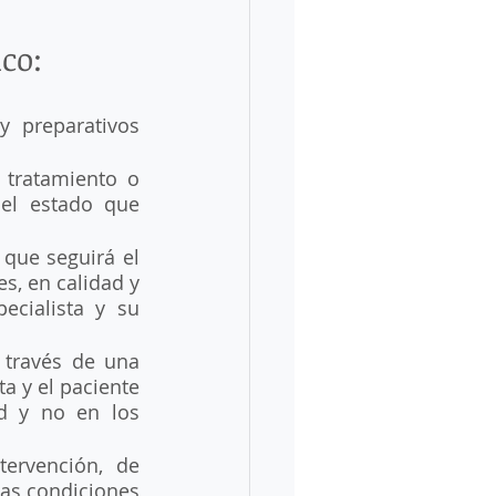
co: 
 preparativos 
tratamiento o 
el estado que 
 que seguirá el 
s, en calidad y 
cialista y su 
través de una 
a y el paciente 
d y no en los 
ervención, de 
as condiciones 