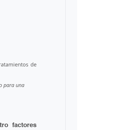
ngreso a México
Migrar a México
isión
ratamientos de 
io para una 
ámites de estancia
o factores 