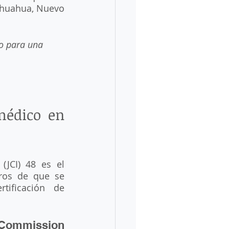
ihuahua, Nuevo 
 
io para una 
édico en 
(JCI) 48 es el 
ros de que se 
ificación de 
 Commission 