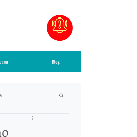
icana
Blog
a
n Derecho Migratorio
mo