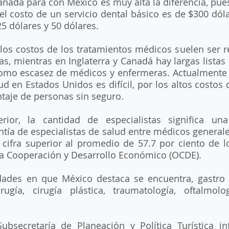
nadá para con México es muy alta la diferencia, pues
l costo de un servicio dental básico es de $300 dóla
25 dólares y 50 dólares.
os costos de los tratamientos médicos suelen ser res
s, mientras en Inglaterra y Canadá hay largas listas 
como escasez de médicos y enfermeras. Actualmente l
ud en Estados Unidos es difícil, por los altos costos d
ntaje de personas sin seguro.
ior, la cantidad de especialistas significa una
ntía de especialistas de salud entre médicos generale
 cifra superior al promedio de 57.7 por ciento de lo
la Cooperación y Desarrollo Económico (OCDE). 
dades en que México destaca se encuentra, gastro ci
irugía, cirugía plástica, traumatología, oftalmolog
bsecretaría de Planeación y Política Turística in