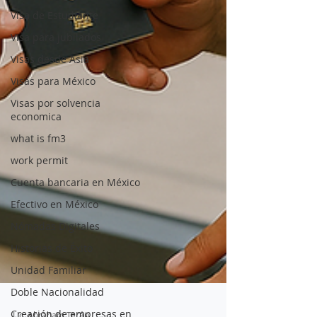
Visa de Estudiante
Visa para jubilados
Visas desde Asia
Visas para México
Visas por solvencia
economica
what is fm3
work permit
Cuenta bancaria en México
Efectivo en México
Nómadas Digitales
Historias de Éxito
Unidad Familiar
Doble Nacionalidad
Creación de empresas en