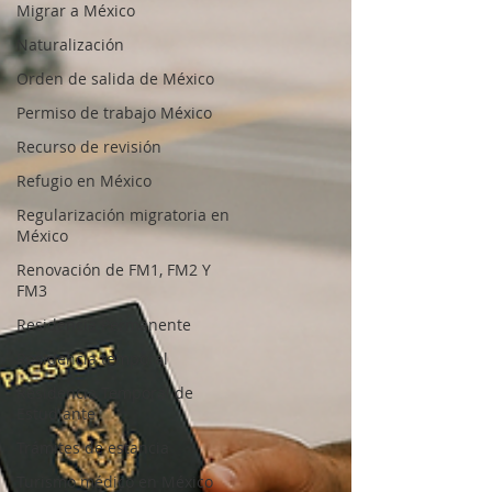
Migrar a México
Naturalización
Orden de salida de México
Permiso de trabajo México
Recurso de revisión
Refugio en México
Regularización migratoria en
México
Renovación de FM1, FM2 Y
FM3
Residencia Permanente
Residencia temporal
Residencia Temporal de
Estudiante
Trámites de estancia
Turismo médico en México