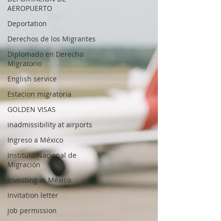
AEROPUERTO
Deportation
Derechos de los Migrantes
Diplomado en Derecho
Migratorio
English service
Estacion migratoria
GOLDEN VISAS
inadmissibility at airports
Ingreso a México
Instituto Nacional de
Migración
Investing in México
Invitation letter
job permission