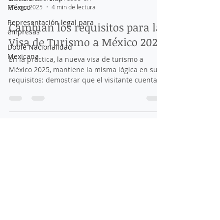
México
Representación legal para
empresas
Doble Nacionalidad
Lic. Abraham Terán
Mexicana
21 ago 2025
4 min de lectura
Cambian los requisitos para la
Visa de Turismo a México 2025
En la práctica, la nueva visa de turismo a
México 2025, mantiene la misma lógica en sus
requisitos: demostrar que el visitante cuenta
con estabilidad económica o arraigo suficiente
para garantizar que su viaje es temporal y que
no dependerá de la obtención de recursos en
México.