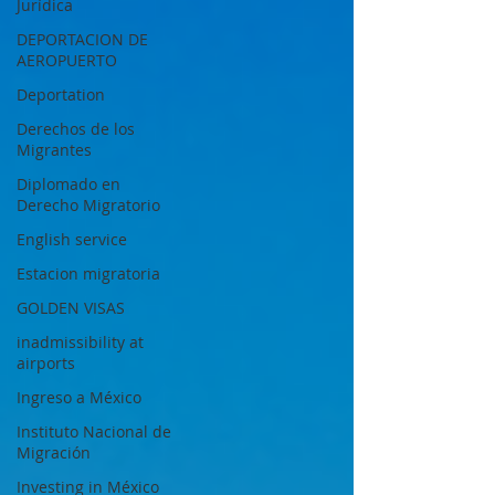
Jurídica
DEPORTACION DE
AEROPUERTO
Deportation
Derechos de los
Migrantes
Diplomado en
Derecho Migratorio
English service
Estacion migratoria
GOLDEN VISAS
inadmissibility at
airports
Ingreso a México
Instituto Nacional de
Migración
Investing in México