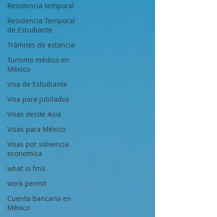
Residencia temporal
Residencia Temporal
de Estudiante
Trámites de estancia
Turismo médico en
México
Visa de Estudiante
Visa para jubilados
Visas desde Asia
Visas para México
Visas por solvencia
economica
what is fm3
work permit
Cuenta bancaria en
México