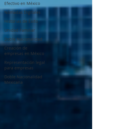
Efectivo en México
Nómadas Digitales
Historias de Éxito
Unidad Familiar
Doble Nacionalidad
Creación de
empresas en México
Representación legal
para empresas
Doble Nacionalidad
Mexicana