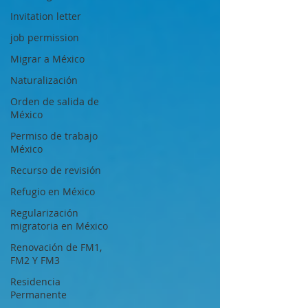
Invitation letter
job permission
Migrar a México
Naturalización
Orden de salida de
México
Permiso de trabajo
México
Recurso de revisión
Refugio en México
Regularización
migratoria en México
Renovación de FM1,
FM2 Y FM3
Residencia
Permanente