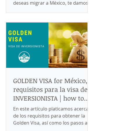
deseas migrar a México, te damos
los mejores consejos y links para
rentar
GOLDEN VISA for México,
requisitos para la visa de
INVERSIONISTA | how to
obtain an investor visa?
En este artículo platicamos acerca
de los requisitos para obtener la
Golden Visa, así como los pasos a
seguir para canjearla por residencia