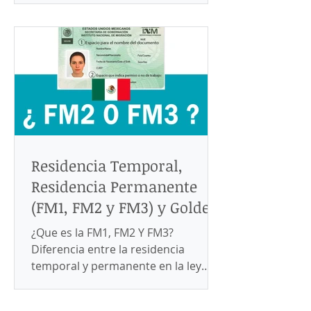
Residencia Temporal,
Residencia Permanente
(FM1, FM2 y FM3) y Golden
Visas para México
¿Que es la FM1, FM2 Y FM3?
Diferencia entre la residencia
temporal y permanente en la ley
mexicana. ¿Que es una visa para
México?