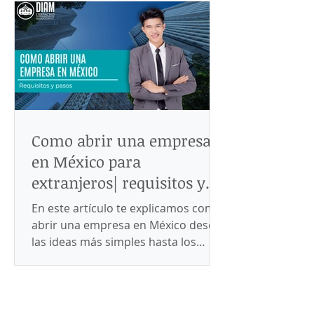
Como abrir una empresa
en México para
extranjeros| requisitos y
pasos
En este artículo te explicamos como
abrir una empresa en México desde
las ideas más simples hasta los
requisitos legales para abrirla