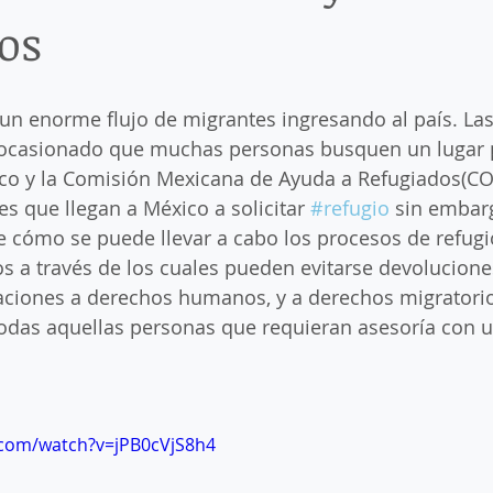
os
ratoria
GOLDEN VISAS
inadmissibility at airports
I
Investing in México
Invitation letter
job permission
un enorme flujo de migrantes ingresando al país. Las 
ocasionado que muchas personas busquen un lugar pa
co y la Comisión Mexicana de Ayuda a Refugiados(C
ida de México
Permiso de trabajo México
Recurso de rev
s que llegan a México a solicitar 
#refugio
 sin embarg
 cómo se puede llevar a cabo los procesos de refug
s a través de los cuales pueden evitarse devoluciones
ación migratoria en México
Renovación de FM1, FM2 Y FM3
aciones a derechos humanos, y a derechos migratorios
odas aquellas personas que requieran asesoría con u
idencia temporal
Residencia Temporal de Estudiante
Tr
.com/watch?v=jPB0cVjS8h4
isa de Estudiante