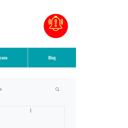
icana
Blog
a
n Derecho Migratorio