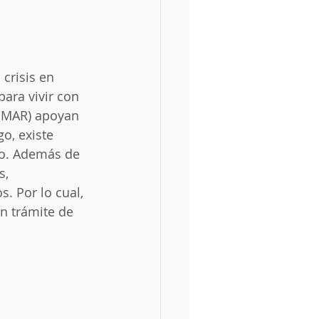
ngreso a México
Migrar a México
crisis en 
ra vivir con 
OMAR) apoyan 
isión
o, existe 
io. Además de 
, 
. Por lo cual, 
n trámite de 
ámites de estancia