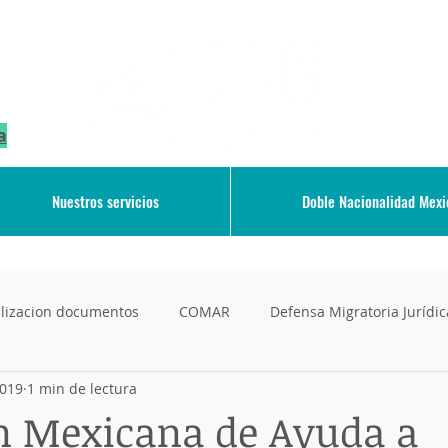
a
Nuestros servicios
Doble Nacionalidad Mex
galizacion documentos
COMAR
Defensa Migratoria Jurídic
2019
1 min de lectura
Deportation
Derechos de los Migrantes
Diplomado e
n Mexicana de Ayuda a