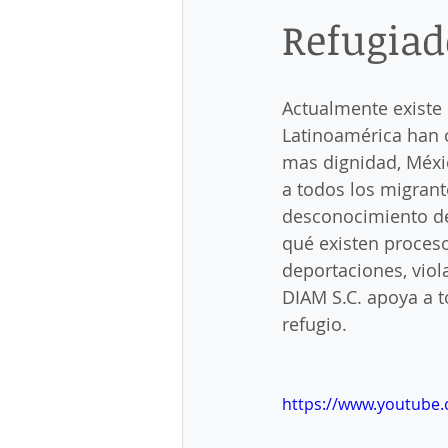
Refugiad
English service
Estacion mig
Instituto Nacional de Migración
Actualmente existe 
Latinoamérica han 
mas dignidad, Méxi
Naturalización
Orden de sal
a todos los migrante
desconocimiento de
qué existen proceso
Refugio en México
Regulariz
deportaciones, viol
DIAM S.C. apoya a t
refugio.
Residencia Permanente
Res
https://www.youtube
Turismo médico en México
V