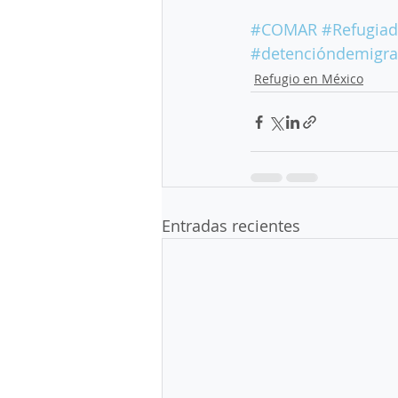
#COMAR
#Refugia
#detencióndemigra
Refugio en México
Entradas recientes