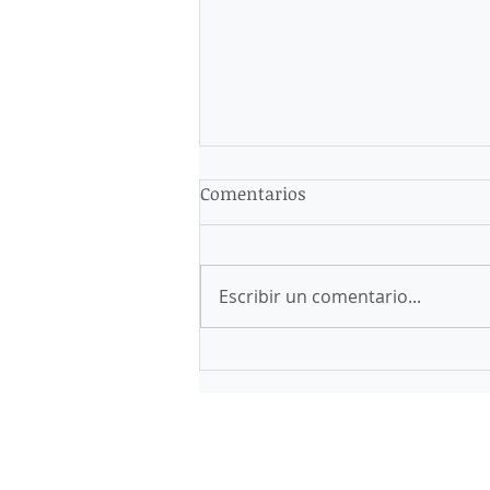
Comentarios
Escribir un comentario...
El INM y la COMAR
continúan trabajando a
pesar de la cuarentena,
descubre que trámites
recibe.