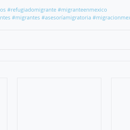
dos
#refugiadomigrante
#migranteenmexico
ntes
#migrantes
#asesoríamigratoria
#migracionmex