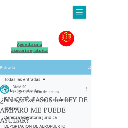
Agenda una
asesoría gratuita
Entrada
Todas las entradas
DIAM SC
Todas las entradas
15 ago 2019
3 min de lectura
¿EN QUÉ CASOS LA LEY DE
Apostille y legalizacion documentos
AMPARO ME PUEDE
COMAR
Defensa Migratoria Jurídica
AYUDAR?
DEPORTACION DE AEROPUERTO