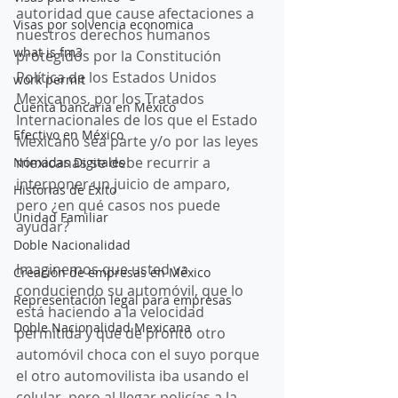
autoridad que cause afectaciones a 
Visas por solvencia economica
nuestros derechos humanos 
what is fm3
protegidos por la Constitución 
Política de los Estados Unidos 
work permit
Mexicanos, por los Tratados 
Cuenta bancaria en México
Internacionales de los que el Estado 
Efectivo en México
Mexicano sea parte y/o por las leyes 
mexicanas se debe recurrir a 
Nómadas Digitales
interponer un juicio de amparo, 
Historias de Éxito
pero ¿en qué casos nos puede 
Unidad Familiar
ayudar?
Doble Nacionalidad
Imaginemos que usted va 
Creación de empresas en México
conduciendo su automóvil, que lo 
Representación legal para empresas
está haciendo a la velocidad 
Doble Nacionalidad Mexicana
permitida y que de pronto otro 
automóvil choca con el suyo porque 
el otro automovilista iba usando el 
celular, pero al llegar policías a la 