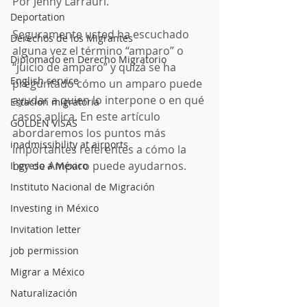
Por Jenny Larrauri.
Deportation
Seguramente usted ha escuchado 
Derechos de los Migrantes
alguna vez el término “amparo” o 
Diplomado en Derecho Migratorio
“juicio de amparo” y quizá se ha 
English service
preguntado cómo un amparo puede 
ayudar a quien lo interpone o en qué 
Estacion migratoria
casos aplica. En este artículo 
GOLDEN VISAS
abordaremos los puntos más 
inadmissibility at airports
importantes referentes a cómo la 
Ley de Amparo puede ayudarnos.
Ingreso a México
Instituto Nacional de Migración
Investing in México
Invitation letter
job permission
Migrar a México
Naturalización