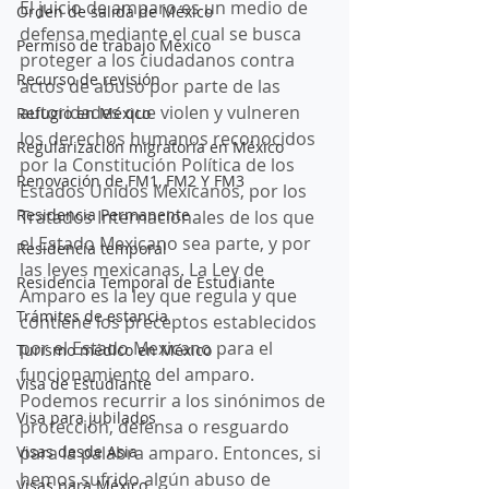
El juicio de amparo es un medio de 
Orden de salida de México
defensa mediante el cual se busca 
Permiso de trabajo México
proteger a los ciudadanos contra 
Recurso de revisión
actos de abuso por parte de las 
autoridades que violen y vulneren 
Refugio en México
los derechos humanos reconocidos 
Regularización migratoria en México
por la Constitución Política de los 
Renovación de FM1, FM2 Y FM3
Estados Unidos Mexicanos, por los 
Residencia Permanente
Tratados Internacionales de los que 
el Estado Mexicano sea parte, y por 
Residencia temporal
las leyes mexicanas. La Ley de 
Residencia Temporal de Estudiante
Amparo es la ley que regula y que 
Trámites de estancia
contiene los preceptos establecidos 
por el Estado Mexicano para el 
Turismo médico en México
funcionamiento del amparo. 
Visa de Estudiante
Podemos recurrir a los sinónimos de 
Visa para jubilados
protección, defensa o resguardo 
Visas desde Asia
para la palabra amparo. Entonces, si 
hemos sufrido algún abuso de 
Visas para México