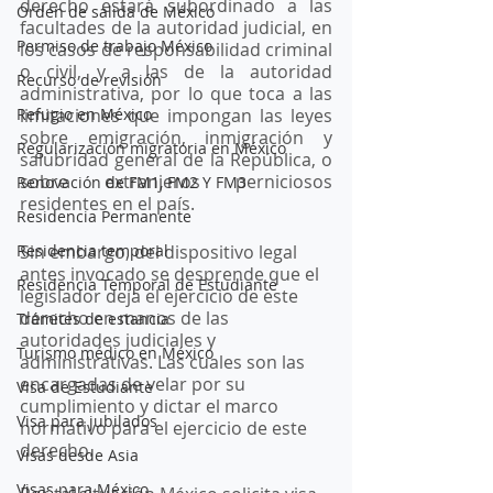
derecho estará subordinado a las 
Orden de salida de México
facultades de la autoridad judicial, en 
Permiso de trabajo México
los casos de responsabilidad criminal 
o civil, y a las de la autoridad 
Recurso de revisión
administrativa, por lo que toca a las 
Refugio en México
limitaciones que impongan las leyes 
sobre emigración, inmigración y 
Regularización migratoria en México
salubridad general de la República, o 
sobre extranjeros perniciosos 
Renovación de FM1, FM2 Y FM3
residentes en el país.
Residencia Permanente
Residencia temporal
Sin embargo, del dispositivo legal 
antes invocado se desprende que el 
Residencia Temporal de Estudiante
legislador deja el ejercicio de este 
derecho en manos de las 
Trámites de estancia
autoridades judiciales y 
Turismo médico en México
administrativas. Las cuales son las 
encargadas de velar por su 
Visa de Estudiante
cumplimiento y dictar el marco 
Visa para jubilados
normativo para el ejercicio de este 
derecho. 
Visas desde Asia
Visas para México