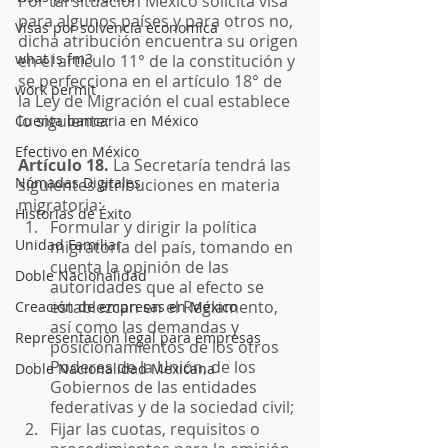
Por tal situación México solicita visa 
para algunos países y para otros no, 
Visas por solvencia economica
dicha atribución encuentra su origen 
what is fm3
en el articulo 11° de la constitución y 
se perfecciona en el artículo 18° de 
work permit
la Ley de Migración el cual establece 
lo siguiente: 
Cuenta bancaria en México
Efectivo en México
Artículo 18.
 La Secretaría tendrá las 
Nómadas Digitales
siguientes atribuciones en materia 
migratoria:
Historias de Éxito
Formular y dirigir la política 
Unidad Familiar
migratoria del país, tomando en 
cuenta la opinión de las 
Doble Nacionalidad
autoridades que al efecto se 
establezcan en el Reglamento, 
Creación de empresas en México
así como las demandas y 
Representación legal para empresas
posicionamientos de los otros 
Poderes de la Unión, de los 
Doble Nacionalidad Mexicana
Gobiernos de las entidades 
federativas y de la sociedad civil;
Fijar las cuotas, requisitos o 