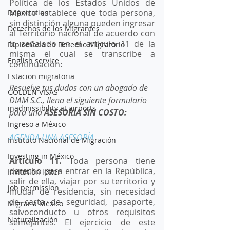
Política de los Estados Unidos de 
México establece que toda persona, 
Deportation
sin distinción alguna pueden ingresar 
Derechos de los Migrantes
al Territorio nacional de acuerdo con 
lo señalado en el articulo 11 de la 
Diplomado en Derecho Migratorio
misma el cual se transcribe a 
English service
continuación: 
Estacion migratoria
Resuelve tus dudas con un abogado de 
GOLDEN VISAS
DIAM S.C., llena el siguiente formulario 
inadmissibility at airports
para una 
ASESORÍA SIN COSTO:
Ingreso a México
AGENDA UNA ASESORÍA
Instituto Nacional de Migración
Investing in México
Artículo 11.
 Toda persona tiene 
derecho para entrar en la República, 
Invitation letter
salir de ella, viajar por su territorio y 
job permission
mudar de residencia, sin necesidad 
de carta de seguridad, pasaporte, 
Migrar a México
salvoconducto u otros requisitos 
Naturalización
semejantes. El ejercicio de este 