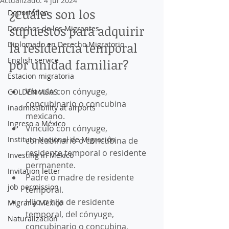
Actualizado:
4 jul 2024
¿Cuáles son los 
Deportation
supuestos para adquirir 
Derechos de los Migrantes
Diplomado en Derecho Migratorio
la residencia temporal 
English service
por unidad familiar?
Estacion migratoria
Vínculo con cónyuge, 
GOLDEN VISAS
concubinario o concubina 
inadmissibility at airports
mexicano. 
Ingreso a México
Vínculo con cónyuge, 
Instituto Nacional de Migración
concubinario o concubina de  
residente temporal o residente 
Investing in México
permanente. 
Invitation letter
Padre o madre de residente 
job permission
temporal.
Hijo o hija de residente 
Migrar a México
temporal, del cónyuge, 
Naturalización
concubinario o concubina,