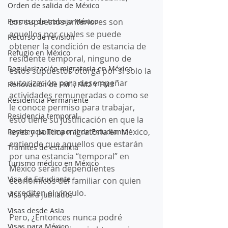
Orden de salida de México
Permiso de trabajo México
Los supuestos anteriores son 
aquellos por cuales se puede 
Recurso de revisión
obtener la condición de estancia de 
Refugio en México
residente temporal, ninguno de 
Regularización migratoria en México
estos supuestos otorga por sí solo la 
autorización para desempeñar 
Renovación de FM1, FM2 Y FM3
actividades remuneradas o como se 
Residencia Permanente
le conoce permiso para trabajar, 
Residencia temporal
esto tiene su justificación en que la 
leyes y política migratoria en México, 
Residencia Temporal de Estudiante
entiende que aquellos que estarán 
Trámites de estancia
por una estancia “temporal” en 
Turismo médico en México
México serán dependientes 
Visa de Estudiante
económicos del familiar con quien 
acrediten el vínculo. 
Visa para jubilados
Visas desde Asia
Pero, ¿Entonces nunca podré 
Visas para México