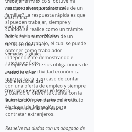
trabajar en México si obtuve mi 
residencia temporal a través de un 
Visas por solvencia economica
familiar? La respuesta rápida es que 
what is fm3
sí pueden trabajar, siempre y 
work permit
cuando se realice como un trámite 
Cuenta bancaria en México
adicional la autorización de un 
permiso de trabajo, el cual se puede 
Efectivo en México
obtener como trabajador 
Nómadas Digitales
independiente demostrando el 
Historias de Éxito
cumplimiento de sus obligaciones de 
acuerdo a la actividad económica 
Unidad Familiar
que realizará o en caso de contar 
Doble Nacionalidad
con una oferta de empleo y siempre 
Creación de empresas en México
y cuando el oferente cuenta con la 
Representación legal para empresas
autorización por parte del Instituto 
Nacional de Migración para 
Doble Nacionalidad Mexicana
contratar extranjeros. 
Resuelve tus dudas con un abogado de 