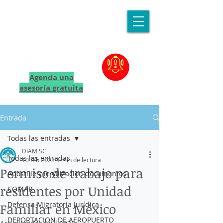
Agenda una
asesoría gratuita
Entrada
Todas las entradas
DIAM SC
Todas las entradas
10 feb 2023
4 min de lectura
Permiso de trabajo para
Apostille y legalizacion documentos
residentes por Unidad
COMAR
Defensa Migratoria Jurídica
Familiar en México
DEPORTACION DE AEROPUERTO