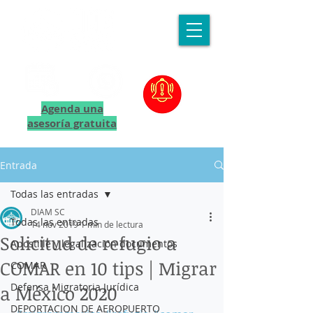
Agenda una
asesoría gratuita
Entrada
Todas las entradas
DIAM SC
Todas las entradas
14 nov 2019
1 min de lectura
Solicitud de refugio a
Apostille y legalizacion documentos
COMAR en 10 tips | Migrar
COMAR
Defensa Migratoria Jurídica
a México 2020
DEPORTACION DE AEROPUERTO