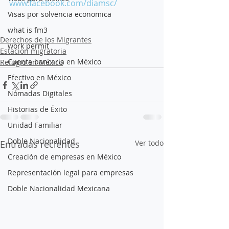
www.facebook.com/diamsc/
Visas por solvencia economica
what is fm3
Derechos de los Migrantes
work permit
Estacion migratoria
Cuenta bancaria en México
Refugio en México
Efectivo en México
Nómadas Digitales
Historias de Éxito
Unidad Familiar
Doble Nacionalidad
Entradas recientes
Ver todo
Creación de empresas en México
Representación legal para empresas
Doble Nacionalidad Mexicana