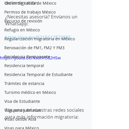
de inmigración.
Orden de salida de México
Permiso de trabajo México
¿Necesitas asesoría? Envíanos un 
Recurso de revisión
Whatsapp:
Refugio en México
https://wa.me/5215512872985
Regularización migratoria en México
Renovación de FM1, FM2 Y FM3
Residencia Permanente
https://youtu.be/NsohH582HSw
Residencia temporal
Residencia Temporal de Estudiante
Trámites de estancia
Turismo médico en México
Visa de Estudiante
Síguenos en nuestras redes sociales 
Visa para jubilados
para más información migratoria:
Visas desde Asia
Visas para México