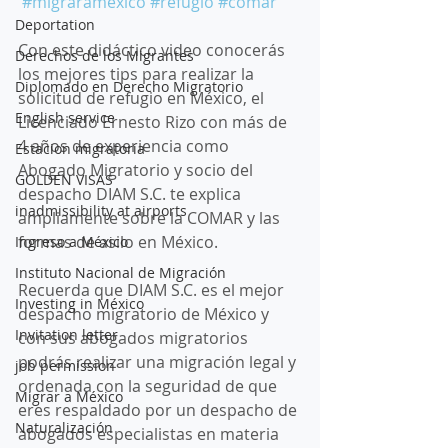
#migraramexico
#refugio
#comar
Deportation
Con este didáctico video conocerás 
Derechos de los Migrantes
los mejores tips para realizar la 
Diplomado en Derecho Migratorio
solicitud de refugio en México, el 
English service
Licenciado Ernesto Rizo con más de 
4 años de experiencia como 
Estacion migratoria
Abogado Migratorio y socio del 
GOLDEN VISAS
despacho DIAM S.C. te explica 
inadmissibility at airports
ampliamente sobre la COMAR y las 
formas de asilo en México.
Ingreso a México
Instituto Nacional de Migración
Recuerda que DIAM S.C. es el mejor 
Investing in México
despacho migratorio de México y 
Invitation letter
con sus abogados migratorios 
podrás realizar una migración legal y 
job permission
ordenada con la seguridad de que 
Migrar a México
eres respaldado por un despacho de 
Naturalización
abogados especialistas en materia 